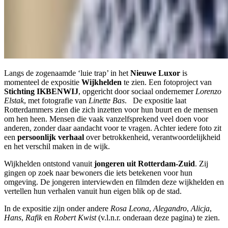
Langs de zogenaamde ‘luie trap’ in het
Nieuwe Luxor
is
momenteel de expositie
Wijkhelden
te zien. Een fotoproject van
Stichting IKBENWIJ
, opgericht door sociaal ondernemer
Lorenzo
Elstak
, met fotografie van
Linette Bas
. De expositie laat
Rotterdammers zien die zich inzetten voor hun buurt en de mensen
om hen heen. Mensen die vaak vanzelfsprekend veel doen voor
anderen, zonder daar aandacht voor te vragen. Achter iedere foto zit
een
persoonlijk verhaal
over betrokkenheid, verantwoordelijkheid
en het verschil maken in de wijk.
Wijkhelden ontstond vanuit
jongeren uit Rotterdam-Zuid
. Zij
gingen op zoek naar bewoners die iets betekenen voor hun
omgeving. De jongeren interviewden en filmden deze wijkhelden en
vertellen hun verhalen vanuit hun eigen blik op de stad.
In de expositie zijn onder andere
Rosa Leona
,
Alegandro
,
Alicja
,
Hans
,
Rafik
en
Robert Kwist
(v.l.n.r. onderaan deze pagina) te zien.