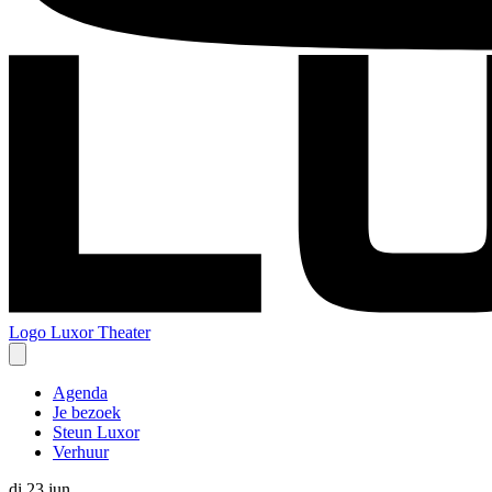
Logo
Luxor Theater
Agenda
Je bezoek
Steun Luxor
Verhuur
di 23 jun