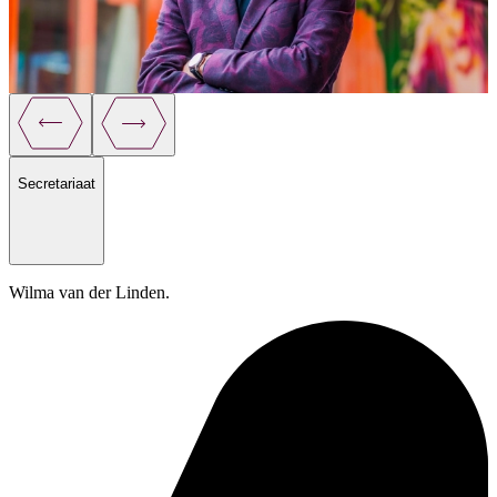
Marc van Kaam
Algemeen directeur
Z
Secretariaat
Wilma van der Linden.