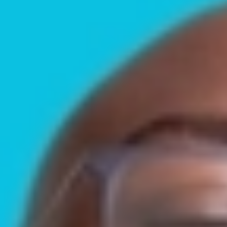
Logo
Luxor Theater
Agenda
Je bezoek
Steun Luxor
Verhuur