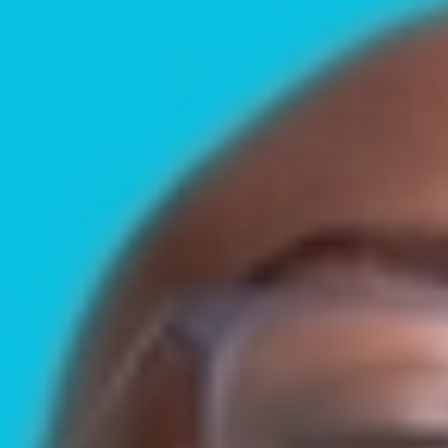
Logo
Luxor Theater
Agenda
Je bezoek
Steun Luxor
Verhuur